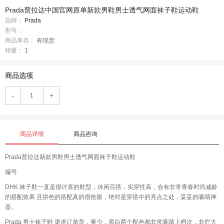
Prada普拉达中国官网原单新款男鞋男士透气网面袜子鞋运动鞋
品牌：
Prada
型号：
商品库存：
有现货
销量：
1
商品选项
-
+
商品详情
商品咨询
Prada普拉达新款男鞋男士透气网面袜子鞋运动鞋
编号
DHK 袜子鞋一直是很讨喜的鞋型，休闲百搭，实穿性高，会有非常青春时尚减龄
的搭配效果 且拼色的搭配真的很抢眼，绝对是穿搭中的亮点之处，妥妥的吸睛神
器。
Prada 男士袜子鞋 渠道订单货，量少，黑白两个配色都非常吸睛上档次，非烂大