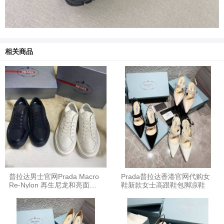
相关商品
普拉达男士官网Prada Macro
Prada普拉达香港官网代购女
Re-Nylon 再生尼龙和亮面皮
鞋新款女士高跟鞋包脚凉鞋
革运动鞋2EG376