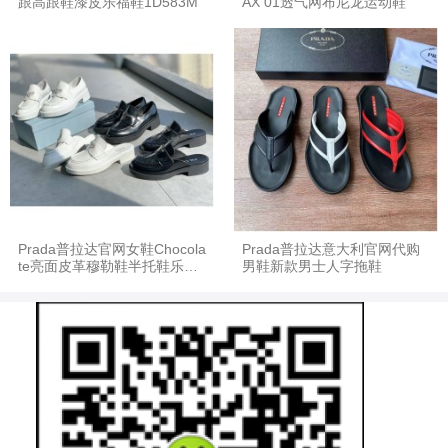
跟高跟鞋漆皮乐福鞋1D583M
AX 01透气网布尼龙运动鞋
Prada普拉达官网女鞋Chocola
Prada普拉达意大利官网代购
te亮面皮革穆勒鞋半托鞋乐福
男鞋新款男士人字拖鞋
鞋1D652M/1D246M