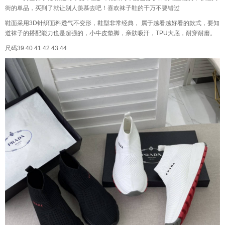
街的单品，买到了就让别人羡慕去吧！喜欢袜子鞋的千万不要错过
鞋面采用3D针织面料透气不变形，鞋型非常经典， 属于越看越好看的款式，要知
道袜子的搭配能力也是超强的，小牛皮垫脚，亲肤吸汗，TPU大底，耐穿耐磨。
尺码39 40 41 42 43 44